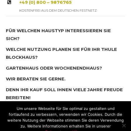
+49 (0) 800 – 9876765
KOSTENFREI AUS DEM DEUTSCHEN FESTNETZ
FÜR WELCHEN HAUSTYP INTERESSIEREN SIE
SICH?
WELCHE NUTZUNG PLANEN SIE FÜR IHR THULE
BLOCKHAUS?
GARTENHAUS ODER WOCHENENDHAUS?
WIR BERATEN SIE GERNE.
DENN IHR KAUF SOLL IHNEN VIELE JAHRE FREUDE
BEREITEN!
Um unsere Webseite für Sie optimal zu gestalten und
fortlaufend zu verbessern, verwenden wir Cookies. Durch die
weitere Nutzung der Webseite stimmen Sie deren Verwendung
zu. Weitere Informationen erhalten Sie in unserer